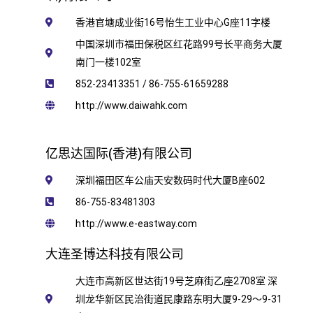
香港官塘成业街16号怡生工业中心G座11字楼
中国深圳市福田保税区红花路99号长平商务大厦
南门一楼102室​
852-23413351 / 86-755-61659288
http://www.daiwahk.com
亿思达国际(香港)有限公司
深圳福田区车公庙天安数码时代大厦B座602
86-755-83481303
http://www.e-eastway.com
大连圣博达科技有限公司
大连市高新区世达街19号芝麻街乙座2708室 深
圳龙华新区民治街道民康路东明大厦9-29〜9-31