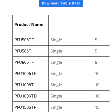
Download Table Data
↑
Configuration
I
Product Name
Select
Se
PFU506TD
Single
5
PFU506T
Single
5
PFU806TF
Single
8
PFU1006TF
Single
10
PFU1006T
Single
10
PFU1006TD
Single
10
PFU1506TF
Single
15