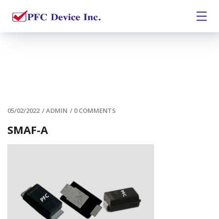
05/02/2022
/
ADMIN
/
0 COMMENTS
SMAF-A