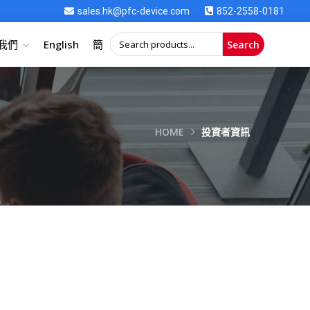
sales.hk@pfc-device.com
852-2558-0181
我們
English
簡
Search
HOME
投資者資訊